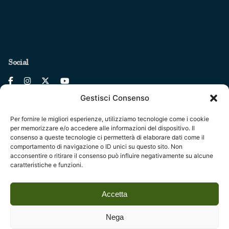
Social
Gestisci Consenso
Per fornire le migliori esperienze, utilizziamo tecnologie come i cookie
per memorizzare e/o accedere alle informazioni del dispositivo. Il
consenso a queste tecnologie ci permetterà di elaborare dati come il
Legal
comportamento di navigazione o ID unici su questo sito. Non
acconsentire o ritirare il consenso può influire negativamente su alcune
Fondazione Centro Studi sull’Arte Licia e Carlo Ludovico
caratteristiche e funzioni.
Ragghianti – ETS
Accetta
P.I. 01931580466 C.F. 92004840465
Reg. CCIAA Lucca: REA nº 182825 del 20/01/2004
Nega
Reg.Imprese: nr. 1917/00 del 30/01/2004