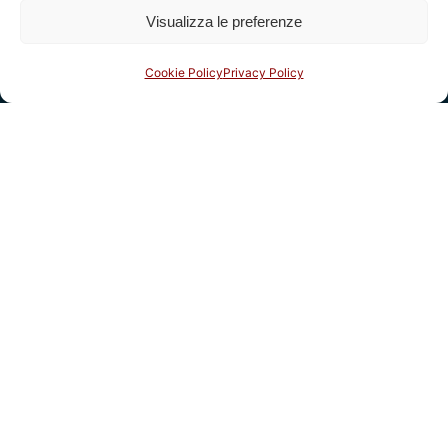
Visualizza le preferenze
Indirizzi
Cookie Policy
Privacy Policy
Complesso monumentale di San Micheletto, Via San
Micheletto, 3
55100 Lucca - tel. 0583 467205
email:
info@fondazioneragghianti.it
(per utenti senza posta
certificata)
fondazioneragghianti@pcert.postecert.it
(solo utenti
con posta certificata)
Fatturazione elettronica: clicca qui
Info & Bookshop