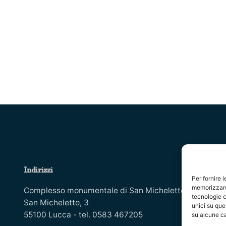
Indirizzi
In
Per fornire 
memorizzare 
Co
Complesso monumentale di San Micheletto, Via
tecnologie c
Is
San Micheletto, 3
unici su que
55100 Lucca - tel. 0583 467205
In
su alcune ca