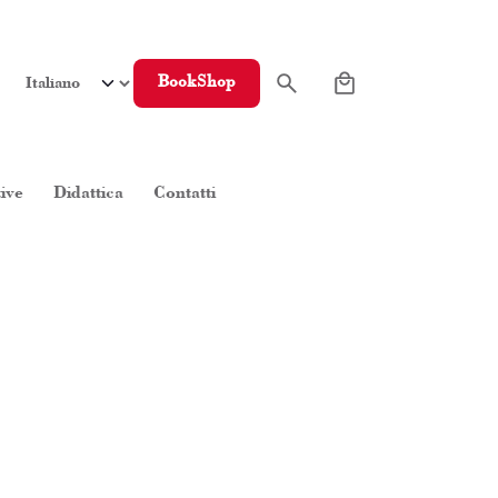
0
BookShop
tive
Didattica
Contatti