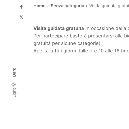
Home
Senza categoria
Visita guidata gratu
Visita guidata gratuita
in occasione della 
Per partecipare basterà presentarsi alla big
gratuità per alcune categorie).
Aperta tutti i giorni dalle ore 10 alle 18 fin
Dark
Light
Light
Dark