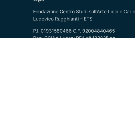
Legal
Fondazione Centro Studi sull’Arte Licia e Carl
Ludovico Ragghianti – ETS
P.I. 01931580466 C.F. 92004840465
Reg. CCIAA Lucca: REA nº 182825 del
20/01/2004
Reg.Imprese: nr. 1917/00 del 30/01/2004