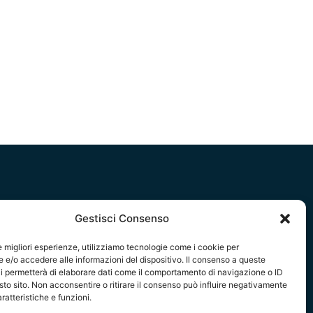
Gestisci Consenso
fo & Bookshop
le migliori esperienze, utilizziamo tecnologie come i cookie per
e/o accedere alle informazioni del dispositivo. Il consenso a queste
ndizioni di vendita
i permetterà di elaborare dati come il comportamento di navigazione o ID
truzioni per l’utilizzo del bookshop
sto sito. Non acconsentire o ritirare il consenso può influire negativamente
formativa per gli utenti del sito web
ratteristiche e funzioni.