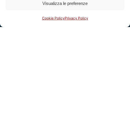
Visualizza le preferenze
Complesso monumentale di San Micheletto, Via San
Micheletto, 3
Cookie Policy
Privacy Policy
55100 Lucca - tel. 0583 467205
email:
info@fondazioneragghianti.it
(per utenti senza posta
certificata)
fondazioneragghianti@pcert.postecert.it
(solo utenti
con posta certificata)
Fatturazione elettronica: clicca qui
Info & Bookshop
Condizioni di vendita
Istruzioni per l’utilizzo del bookshop