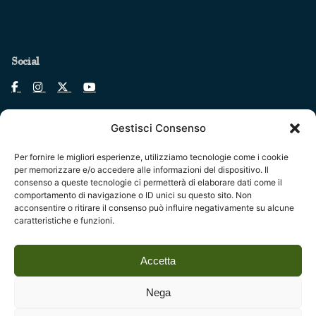
Social
Gestisci Consenso
Per fornire le migliori esperienze, utilizziamo tecnologie come i cookie
Legal
per memorizzare e/o accedere alle informazioni del dispositivo. Il
consenso a queste tecnologie ci permetterà di elaborare dati come il
Fondazione Centro Studi sull’Arte Licia e Carlo Ludovico
comportamento di navigazione o ID unici su questo sito. Non
Ragghianti – ETS
acconsentire o ritirare il consenso può influire negativamente su alcune
caratteristiche e funzioni.
P.I. 01931580466 C.F. 92004840465
Reg. CCIAA Lucca: REA nº 182825 del 20/01/2004
Accetta
Reg.Imprese: nr. 1917/00 del 30/01/2004
Nega
Indirizzi