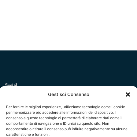
Social
Gestisci Consenso
Per fornire le migliori esperienze, utilizziamo tecnologie come i cookie
per memorizzare e/o accedere alle informazioni del dispositivo. Il
consenso a queste tecnologie ci permetterà di elaborare dati come il
comportamento di navigazione o ID unici su questo sito. Non
Legal
acconsentire o ritirare il consenso può influire negativamente su alcune
caratteristiche e funzioni.
Fondazione Centro Studi sull’Arte Licia e Carlo Ludovico