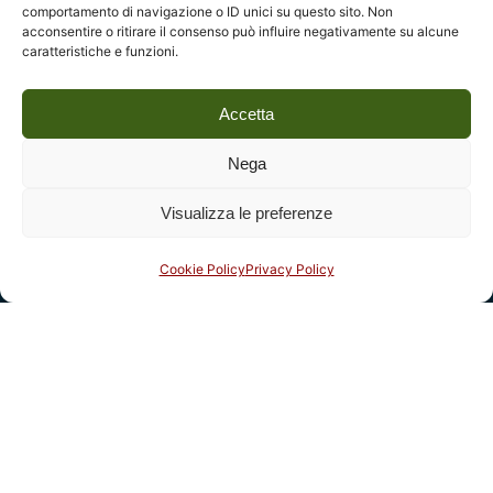
comportamento di navigazione o ID unici su questo sito. Non
acconsentire o ritirare il consenso può influire negativamente su alcune
caratteristiche e funzioni.
Legal
Accetta
Fondazione Centro Studi sull’Arte Licia e Carlo Ludovico
Ragghianti – ETS
Nega
P.I. 01931580466 C.F. 92004840465
Visualizza le preferenze
Reg. CCIAA Lucca: REA nº 182825 del 20/01/2004
Reg.Imprese: nr. 1917/00 del 30/01/2004
Cookie Policy
Privacy Policy
Indirizzi
Complesso monumentale di San Micheletto, Via San
Micheletto, 3
55100 Lucca - tel. 0583 467205
email: