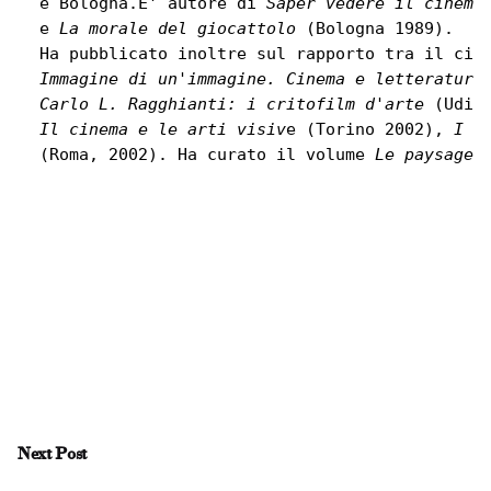
e Bologna.E' autore di 
Saper vedere il cinema
e 
La morale del giocattolo 
(Bologna 1989).
Immagine di un'immagine. Cinema e letteratura
Carlo L. Ragghianti: i critofilm d'arte
 (Udin
Il cinema e le arti visiv
e (Torino 2002), 
I l
(Roma, 2002). Ha curato il volume 
Le paysage 
Next Post