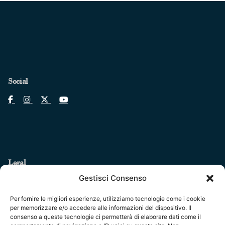
Social
Legal
Gestisci Consenso
Fondazione Centro Studi sull’Arte Licia e Carlo Ludovico
Ragghianti – ETS
Per fornire le migliori esperienze, utilizziamo tecnologie come i cookie
per memorizzare e/o accedere alle informazioni del dispositivo. Il
P.I. 01931580466 C.F. 92004840465
consenso a queste tecnologie ci permetterà di elaborare dati come il