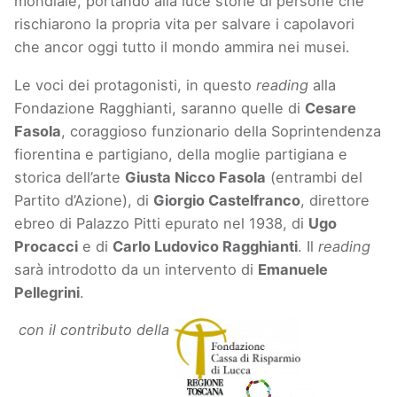
mondiale, portando alla luce storie di persone che
rischiarono la propria vita per salvare i capolavori
che ancor oggi tutto il mondo ammira nei musei.
Le voci dei protagonisti, in questo
reading
alla
Fondazione Ragghianti, saranno quelle di
Ce
sare
Fasola
, coraggioso funzionario della Soprintendenza
fiorentina e partigiano, della moglie partigiana e
storica dell’arte
Giusta Nicco Fasola
(entrambi del
Partito d’Azione), di
Giorgio Castelfranco
, direttore
ebreo di Palazzo Pitti epurato nel 1938, di
Ugo
Procacci
e di
Carlo Ludovico Ragghianti
. Il
reading
sarà introdotto da un intervento di
Emanuele
Pellegrini
.
con il contributo della