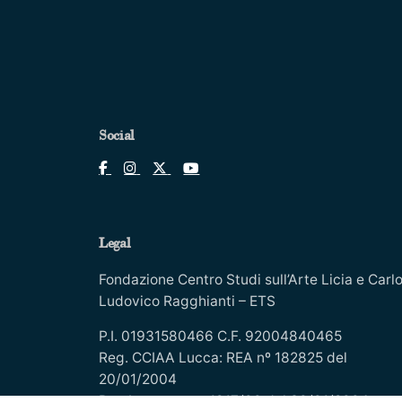
Social
Legal
Fondazione Centro Studi sull’Arte Licia e Carl
Ludovico Ragghianti – ETS
P.I. 01931580466 C.F. 92004840465
Reg. CCIAA Lucca: REA nº 182825 del
20/01/2004
Reg.Imprese: nr. 1917/00 del 30/01/2004