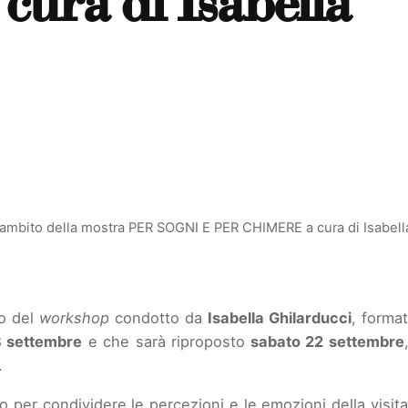
ra di Isabella
mbito della mostra PER SOGNI E PER CHIMERE a cura di Isabella
lo del
workshop
condotto da
Isabella Ghilarducci
, forma
8 settembre
e che sarà riproposto
sabato 22 settembre
.
io per condividere le percezioni e le emozioni della visit