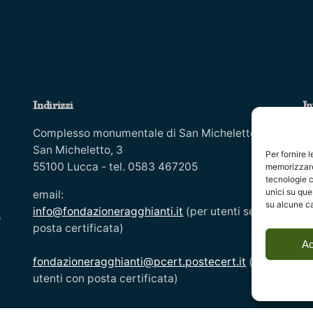
Indirizzi
In
Co
Complesso monumentale di San Micheletto, Via
Is
San Micheletto, 3
Per fornire 
55100 Lucca - tel. 0583 467205
In
memorizzare 
tecnologie c
Co
unici su que
email:
Mo
su alcune ca
info@fondazioneragghianti.it
(per utenti senza
o
Ar
posta certificata)
Di
Ac
Av
fondazioneragghianti@pcert.postecert.it
(solo
Di
utenti con posta certificata)