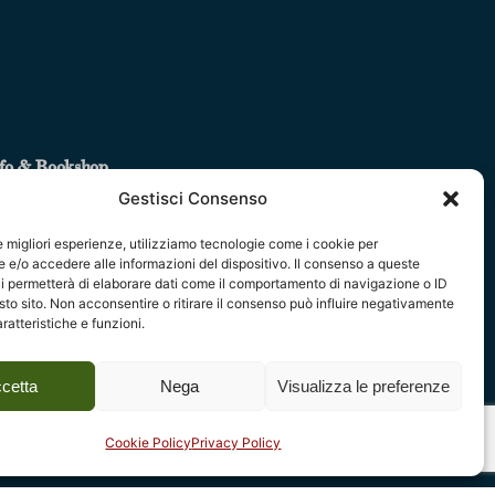
fo & Bookshop
Gestisci Consenso
ndizioni di vendita
truzioni per l’utilizzo del bookshop
le migliori esperienze, utilizziamo tecnologie come i cookie per
formativa per gli utenti del sito web
e/o accedere alle informazioni del dispositivo. Il consenso a queste
i permetterà di elaborare dati come il comportamento di navigazione o ID
okie Policy
sto sito. Non acconsentire o ritirare il consenso può influire negativamente
difica le preferenze cookie
ratteristiche e funzioni.
ea Privacy
Next Post
stribuzione
cetta
Nega
Visualizza le preferenze
vertenze legali
Amico Museo
chiarazione di accessibilità
Cookie Policy
Privacy Policy