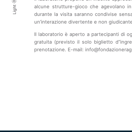
alcune strutture-gioco che agevolano in
Light
Light
Dark
durante la visita saranno condivise sens
un’interazione divertente e non giudicant
Il laboratorio è aperto a partecipanti di 
gratuita (previsto il solo biglietto d’’in
prenotazione. E-mail:
info@fondazioneragg