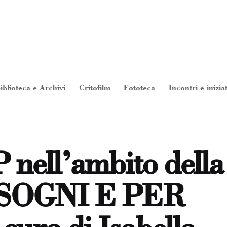
iblioteca e Archivi
Critofilm
Fototeca
Incontri e inizia
ll’ambito della
 SOGNI E PER