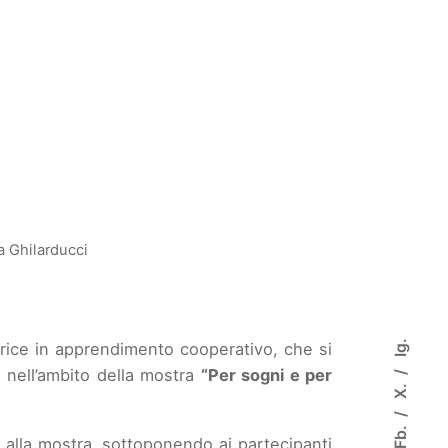
 Ghilarducci
Ig.
trice in apprendimento cooperativo, che si
, nell’ambito della mostra
“Per sogni e per
X.
Fb.
a alla mostra, sottoponendo ai partecipanti