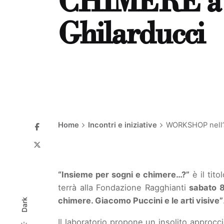
CHIMERE a cu
Ghilarducci
Home
Incontri e iniziative
WORKSHOP nell’a
“Insieme per sogni e chimere…?”
è il tito
terrà alla Fondazione Ragghianti
sabato 
chimere. Giacomo Puccini e le arti visive”
Dark
Il laboratorio propone un insolito approcc