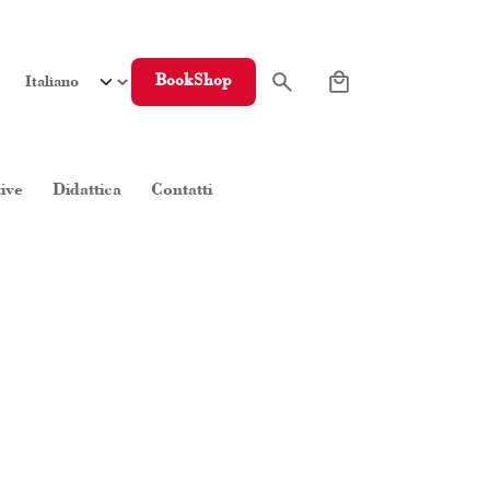
0
BookShop
tive
Didattica
Contatti