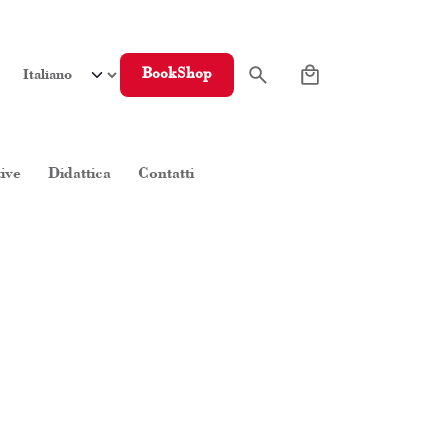
0
BookShop
tive
Didattica
Contatti