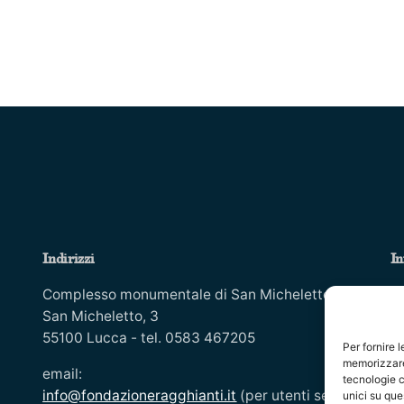
Indirizzi
In
Co
Complesso monumentale di San Micheletto, Via
Is
San Micheletto, 3
55100 Lucca - tel. 0583 467205
In
Per fornire 
Co
memorizzare 
email:
tecnologie c
Mo
info@fondazioneragghianti.it
(per utenti senza
unici su que