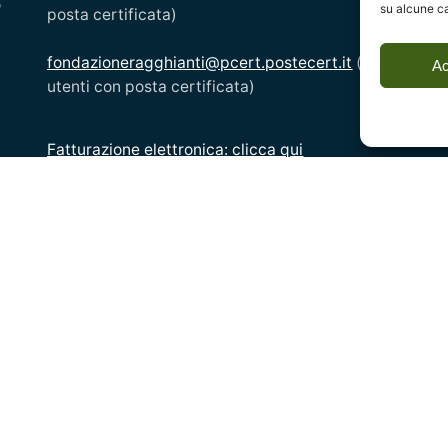
o
Ar
su alcune ca
posta certificata)
Di
Av
fondazioneragghianti@pcert.postecert.it
(solo
Ac
Di
utenti con posta certificata)
Fatturazione elettronica: clicca qui
O
D
O
D
I