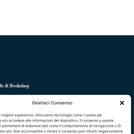
fo & Bookshop
ndizioni di vendita
Gestisci Consenso
truzioni per l’utilizzo del bookshop
formativa per gli utenti del sito web
le migliori esperienze, utilizziamo tecnologie come i cookie per
Next Post
okie Policy
e/o accedere alle informazioni del dispositivo. Il consenso a queste
i permetterà di elaborare dati come il comportamento di navigazione o ID
difica le preferenze cookie
sto sito. Non acconsentire o ritirare il consenso può influire negativamente