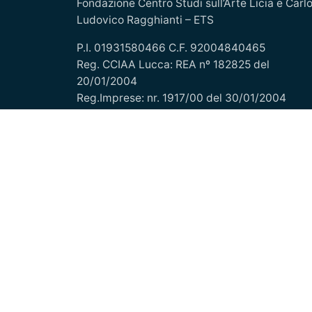
Fondazione Centro Studi sull’Arte Licia e Carl
Ludovico Ragghianti – ETS
P.I. 01931580466 C.F. 92004840465
Reg. CCIAA Lucca: REA nº 182825 del
20/01/2004
Reg.Imprese: nr. 1917/00 del 30/01/2004