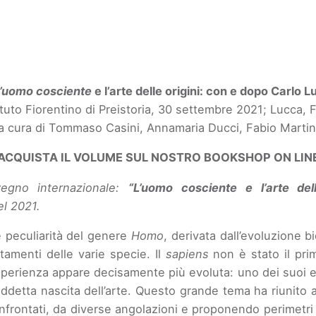
’uomo cosciente
e l’arte delle origini: con e dopo Carlo 
tuto Fiorentino di Preistoria, 30 settembre 2021; Lucca,
a cura di Tommaso Casini, Annamaria Ducci, Fabio Martin
ACQUISTA IL VOLUME SUL NOSTRO BOOKSHOP ON LIN
vegno internazionale:
“L’uomo cosciente e l’arte de
el 2021.
e peculiarità del genere
Homo
, derivata dall’evoluzione 
tamenti delle varie specie. Il
sapiens
non è stato il prim
esperienza appare decisamente più evoluta: uno dei suoi es
detta nascita dell’arte. Questo grande tema ha riunito a
frontati, da diverse angolazioni e proponendo perimetri d’