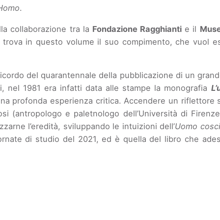
Homo
.
lla collaborazione tra la
Fondazione Ragghianti
e il
Museo
 trova in questo volume il suo compimento, che vuol ess
icordo del quarantennale della pubblicazione di un grande
oni, nel 1981 era infatti data alle stampe la monografia
L’
i una profonda esperienza critica. Accendere un riflettor
i (antropologo e paletnologo dell’Università di Firenze,
izzarne l’eredità, sviluppando le intuizioni dell’
Uomo cosc
giornate di studio del 2021, ed è quella del libro che a