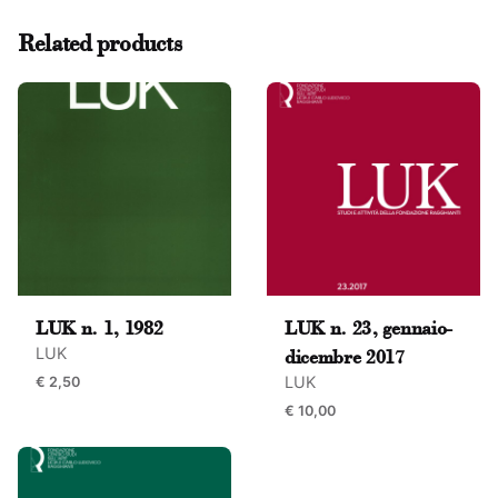
There are no reviews yet.
Related products
Be the first to review “LUK n. 7 (12), luglio-
dicembre 2005”
Il tuo indirizzo email non sarà pubblicato.
I campi
obbligatori sono contrassegnati
*
Rate this product:
Your review
LUK n. 1, 1982
LUK n. 23, gennaio-
LUK
dicembre 2017
LUK
€
2,50
€
10,00