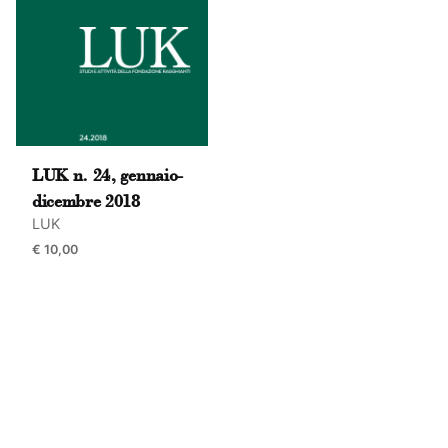
Name
*
Email
*
LUK n. 24, gennaio-
dicembre 2018
Submit Review
LUK
€
10,00