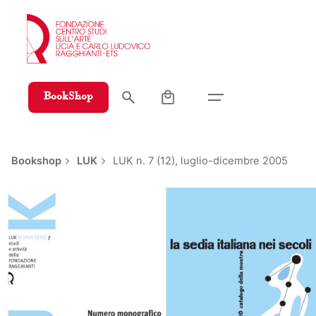
Skip
to
content
0
BookShop
Bookshop
LUK
LUK n. 7 (12), luglio-dicembre 2005