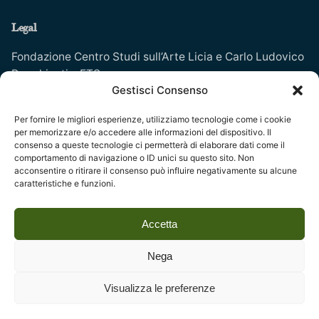
Legal
Fondazione Centro Studi sull’Arte Licia e Carlo Ludovico
Ragghianti – ETS
Gestisci Consenso
P.I. 01931580466 C.F. 92004840465
Reg. CCIAA Lucca: REA nº 182825 del 20/01/2004
Per fornire le migliori esperienze, utilizziamo tecnologie come i cookie
per memorizzare e/o accedere alle informazioni del dispositivo. Il
Reg.Imprese: nr. 1917/00 del 30/01/2004
consenso a queste tecnologie ci permetterà di elaborare dati come il
comportamento di navigazione o ID unici su questo sito. Non
acconsentire o ritirare il consenso può influire negativamente su alcune
Indirizzi
caratteristiche e funzioni.
Complesso monumentale di San Micheletto, Via San
Accetta
Micheletto, 3
55100 Lucca - tel. 0583 467205
Nega
email:
info@fondazioneragghianti.it
(per utenti senza posta
Visualizza le preferenze
€
10,00
certificata)
Aggiungi al carrello