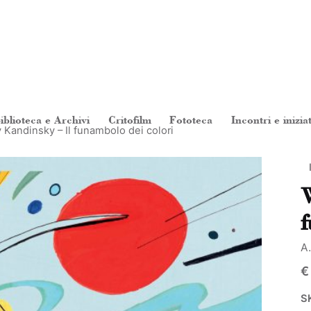
iblioteca e Archivi
Critofilm
Fototeca
Incontri e inizia
 Kandinsky – Il funambolo dei colori
W
f
A.
€
S