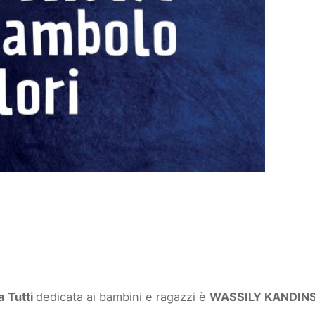
Wa
Ka
-
Il
f
de
co
qu
a Tutti
dedicata ai bambini e ragazzi è
WASSILY KANDIN