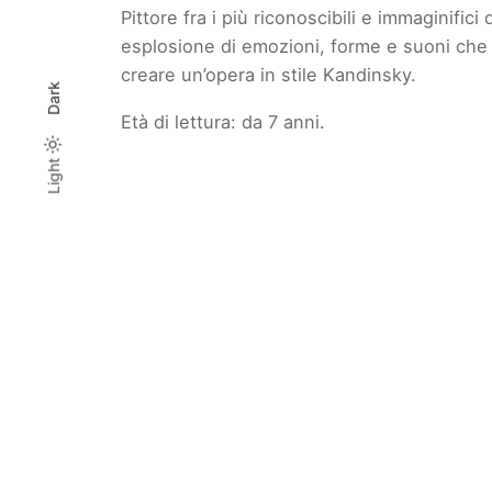
Pittore fra i più riconoscibili e immaginific
esplosione di emozioni, forme e suoni che c
creare un’opera in stile Kandinsky.
Dark
Età di lettura: da 7 anni.
Light
Light
Reviews
Dark
There are no reviews yet.
Be the first to review “Wassily Kandi
Il tuo indirizzo email non sarà pubblicato.
I ca
Rate this product:
Your review