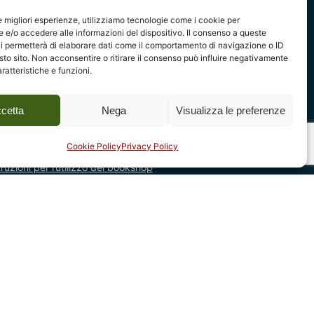
le migliori esperienze, utilizziamo tecnologie come i cookie per
e/o accedere alle informazioni del dispositivo. Il consenso a queste
i permetterà di elaborare dati come il comportamento di navigazione o ID
sto sito. Non acconsentire o ritirare il consenso può influire negativamente
ratteristiche e funzioni.
Next Product
cetta
Nega
Visualizza le preferenze
€
14,00
Leonardo Dudreville e Nuove
fo & Bookshop
Aggiungi al carrello
Tendenze. L’avanguardia
Cookie Policy
Privacy Policy
A.L.T. - Arte Libera Tutti
ndizioni di vendita
negli anni Dieci
truzioni per l’utilizzo del bookshop
formativa per gli utenti del sito web
okie Policy
difica le preferenze cookie
ea Privacy
stribuzione
vertenze legali
chiarazione di accessibilità