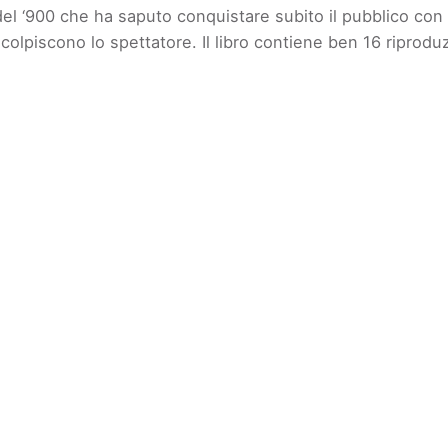
i del ‘900 che ha saputo conquistare subito il pubblico con
olpiscono lo spettatore. Il libro contiene ben 16 riproduz
nsky – Il funambolo dei colori”
mpi obbligatori sono contrassegnati
*