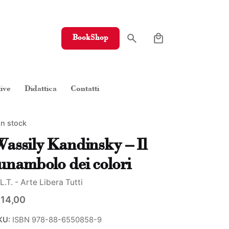
0
BookShop
tive
Didattica
Contatti
In stock
assily Kandinsky – Il
unambolo dei colori
L.T. - Arte Libera Tutti
14,00
KU:
ISBN 978-88-6550858-9