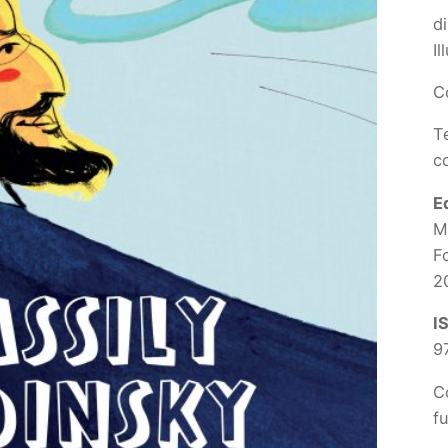
d
Il
Co
T
c
E
M
F
2
I
9
C
f