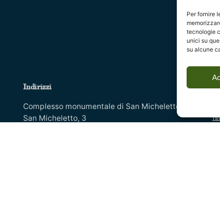
Per fornire 
memorizzare 
tecnologie c
unici su que
su alcune ca
Ac
Indirizzi
In
Co
Complesso monumentale di San Micheletto, Via
Is
San Micheletto, 3
55100 Lucca - tel. 0583 467205
In
Co
email:
Mo
info@fondazioneragghianti.it
(per utenti senza
Ar
posta certificata)
Di
o
Av
fondazioneragghianti@pcert.postecert.it
(solo
Di
utenti con posta certificata)