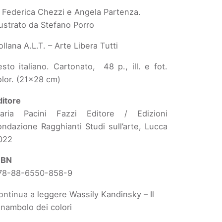
i Federica Chezzi e Angela Partenza.
lustrato da Stefano Porro
llana A.L.T. – Arte Libera Tutti
esto italiano. Cartonato, 48 p., ill. e fot.
olor. (21×28 cm)
ditore
aria Pacini Fazzi Editore / Edizioni
ondazione Ragghianti Studi sull’arte, Lucca
022
SBN
78-88-6550-858-9
ontinua a leggere
Wassily Kandinsky – Il
unambolo dei colori