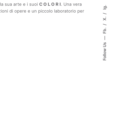
 la sua arte e i suoi
C
O
L
O
R
I
. Una vera
Ig.
ioni di opere e un piccolo laboratorio per
X.
Fb.
Follow Us