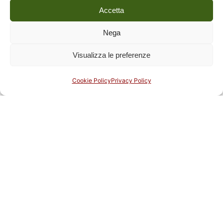
Accetta
Next Post
Nega
Richard Neagle. Industrial design, progetti e prodotti
Visualizza le preferenze
1938-1992
Cookie Policy
Privacy Policy