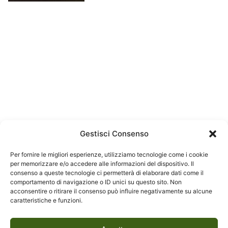
Gestisci Consenso
Per fornire le migliori esperienze, utilizziamo tecnologie come i cookie
per memorizzare e/o accedere alle informazioni del dispositivo. Il
Next Post
consenso a queste tecnologie ci permetterà di elaborare dati come il
comportamento di navigazione o ID unici su questo sito. Non
acconsentire o ritirare il consenso può influire negativamente su alcune
IL PASSO SOSPESO. Esplorazioni del limite
caratteristiche e funzioni.