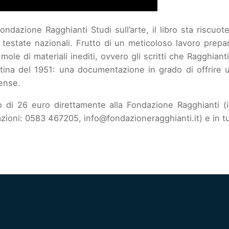
ndazione Ragghianti Studi sull’arte, il libro sta riscuo
i testate nazionali. Frutto di un meticoloso lavoro prep
ole di materiali inediti, ovvero gli scritti che Ragghianti
ntina del 1951: una documentazione in grado di offrire u
tense.
o di 26 euro direttamente alla Fondazione Ragghianti (
zioni: 0583 467205, info@fondazioneragghianti.it) e in tut