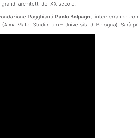
e grandi architetti del XX secolo.
la Fondazione Ragghianti
Paolo Bolpagni
,
interverranno com
a
(Alma Mater Studiorium – Università di Bologna). Sarà p