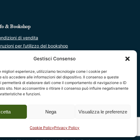
fo & Bookshop
ndizioni di vendita
truzioni per l’utilizzo del bookshop
formativa per gli utenti del sito web
Gestisci Consenso
okie Policy
difica le preferenze cookie
le migliori esperienze, utilizziamo tecnologie come i cookie per
e/o accedere alle informazioni del dispositivo. Il consenso a queste
ea Privacy
i permetterà di elaborare dati come il comportamento di navigazione o ID
stribuzione
sto sito. Non acconsentire o ritirare il consenso può influire negativamente
ratteristiche e funzioni.
vertenze legali
Next Post
chiarazione di accessibilità
cetta
Nega
Visualizza le preferenze
TOSCANA IN
CONTEMPORANEA 2020
Cookie Policy
Privacy Policy
RARI SEGRETERIA