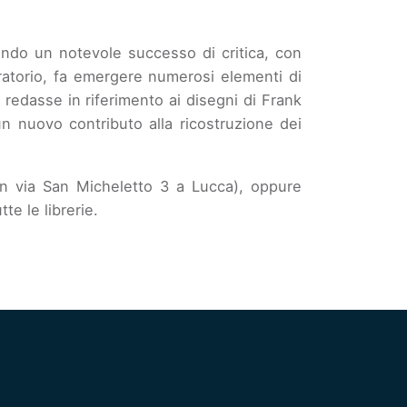
tendo un notevole successo di critica, con
aratorio, fa emergere numerosi elementi di
 redasse in riferimento ai disegni di Frank
n nuovo contributo alla ricostruzione dei
in via San Micheletto 3 a Lucca), oppure
te le librerie.