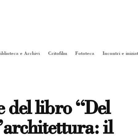
iblioteca e Archivi
Critofilm
Fototeca
Incontri e inizia
 del libro “Del
’architettura: il