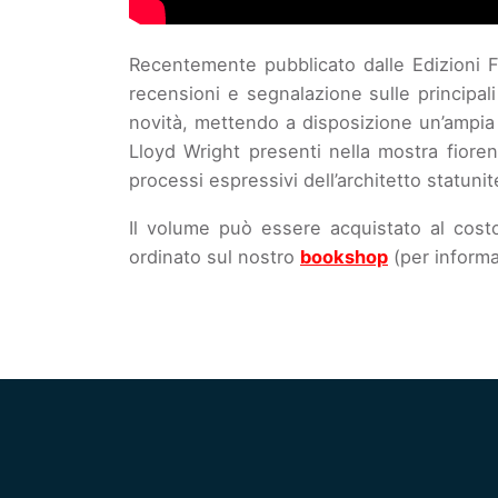
Recentemente pubblicato dalle Edizioni Fo
recensioni e segnalazione sulle principal
novità, mettendo a disposizione un’ampia m
Lloyd Wright presenti nella mostra fiore
processi espressivi dell’architetto statuni
Il volume può essere acquistato al cost
ordinato sul nostro
bookshop
(per informa