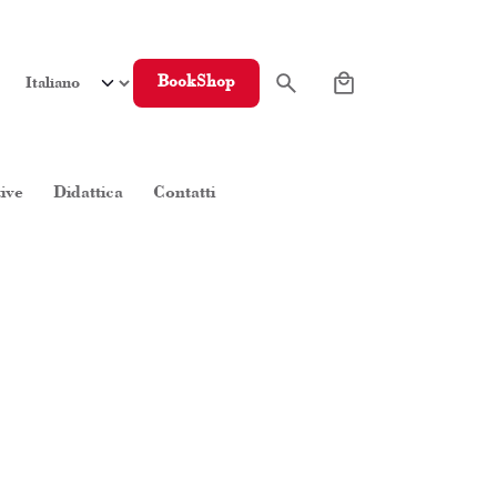
0
BookShop
tive
Didattica
Contatti