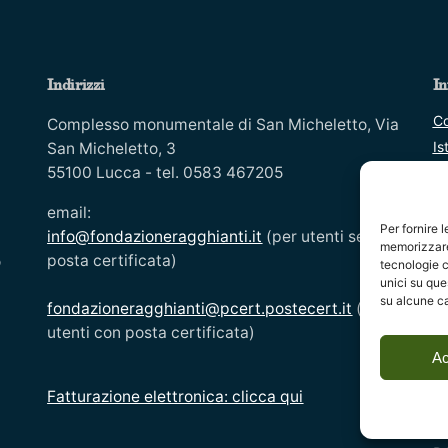
Indirizzi
In
Co
Complesso monumentale di San Micheletto, Via
Is
San Micheletto, 3
55100 Lucca - tel. 0583 467205
In
Co
email:
Mo
Per fornire 
info@fondazioneragghianti.it
(per utenti senza
memorizzare 
Ar
posta certificata)
o
tecnologie c
Di
unici su que
su alcune ca
Av
fondazioneragghianti@pcert.postecert.it
(solo
Di
utenti con posta certificata)
Ac
Fatturazione elettronica: clicca qui
O