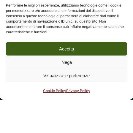
Per fornire le migliori esperienze, utilizziamo tecnologie come i cookie
Fondazione Centro Studi sull’Arte Licia e Carlo Ludovico
per memorizzare e/o accedere alle informazioni del dispositivo. Il
Ragghianti – ETS
consenso a queste tecnologie ci permetterà di elaborare dati come il
comportamento di navigazione o ID unici su questo sito. Non
P.I. 01931580466 C.F. 92004840465
acconsentire o ritirare il consenso può influire negativamente su alcune
caratteristiche e funzioni.
Reg. CCIAA Lucca: REA nº 182825 del 20/01/2004
Reg.Imprese: nr. 1917/00 del 30/01/2004
Accetta
Indirizzi
Nega
Complesso monumentale di San Micheletto, Via San
Visualizza le preferenze
Micheletto, 3
55100 Lucca - tel. 0583 467205
Cookie Policy
Privacy Policy
email:
info@fondazioneragghianti.it
(per utenti senza posta
certificata)
fondazioneragghianti@pcert.postecert.it
(solo utenti
con posta certificata)