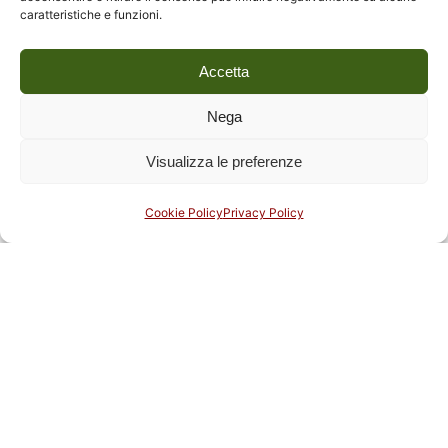
caratteristiche e funzioni.
Accetta
Nega
Visualizza le preferenze
Cookie Policy
Privacy Policy
13 Novembre 2023
Incontro con l'autrice Gloria Fossi
Mercoledì 22 novembre | ore 17:45 Picasso fuori