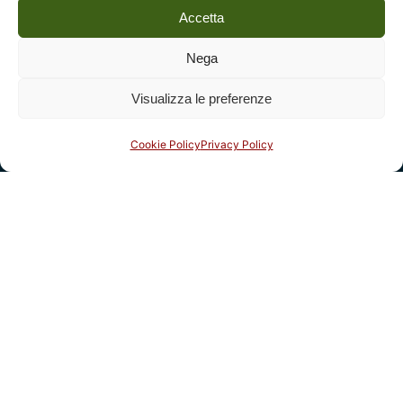
Social
Accetta
Nega
Visualizza le preferenze
Cookie Policy
Privacy Policy
Legal
Fondazione Centro Studi sull’Arte Licia e Carlo Ludovico
Ragghianti – ETS
P.I. 01931580466 C.F. 92004840465
Reg. CCIAA Lucca: REA nº 182825 del 20/01/2004
Reg.Imprese: nr. 1917/00 del 30/01/2004
Indirizzi
Complesso monumentale di San Micheletto, Via San