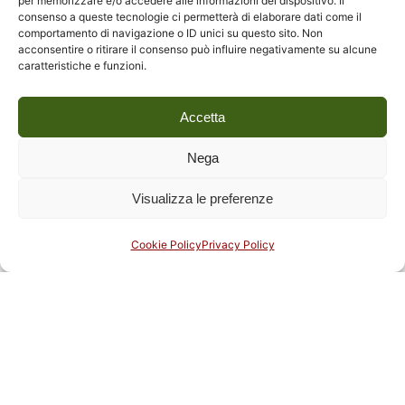
per memorizzare e/o accedere alle informazioni del dispositivo. Il
consenso a queste tecnologie ci permetterà di elaborare dati come il
comportamento di navigazione o ID unici su questo sito. Non
acconsentire o ritirare il consenso può influire negativamente su alcune
caratteristiche e funzioni.
Accetta
Nega
Visualizza le preferenze
Cookie Policy
Privacy Policy
3 Giugno 2026
Laboratorio per adulti sul tema del colore
Martedì 9 giugno, ore 17 Laboratorio sul colore