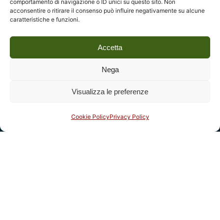
comportamento di navigazione o ID unici su questo sito. Non
acconsentire o ritirare il consenso può influire negativamente su alcune
caratteristiche e funzioni.
Accetta
Nega
Legal
Visualizza le preferenze
Fondazione Centro Studi sull’Arte Licia e Carlo Ludovico
Ragghianti – ETS
Cookie Policy
Privacy Policy
P.I. 01931580466 C.F. 92004840465
Reg. CCIAA Lucca: REA nº 182825 del 20/01/2004
Reg.Imprese: nr. 1917/00 del 30/01/2004
Indirizzi
Complesso monumentale di San Micheletto, Via San
Micheletto, 3