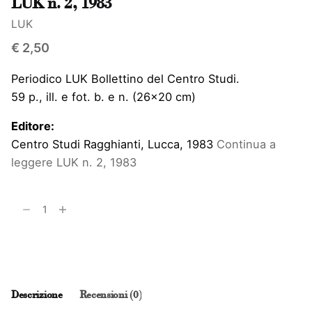
LUK n. 2, 1983
LUK
€
2,50
Periodico LUK Bollettino del Centro Studi.
59 p., ill. e fot. b. e n. (26×20 cm)
Editore:
Centro Studi Ragghianti, Lucca, 1983
Continua a
leggere
LUK n. 2, 1983
LUK
n.
2,
Aggiungi al carrello
1983
quantità
Descrizione
Recensioni (0)