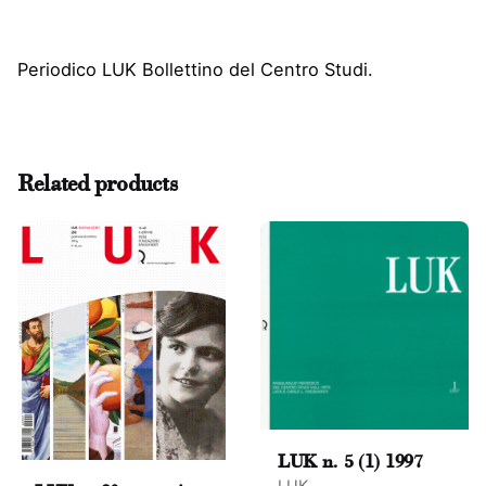
Periodico LUK Bollettino del Centro Studi.
Reviews
There are no reviews yet.
Related products
Be the first to review “LUK n. 2, 1983”
Il tuo indirizzo email non sarà pubblicato.
I campi
obbligatori sono contrassegnati
*
Rate this product:
Your review
LUK n. 5 (1) 1997
LUK