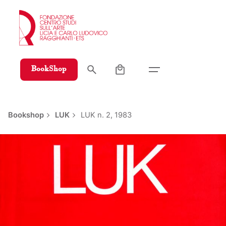
Skip
to
content
0
BookShop
Bookshop
LUK
LUK n. 2, 1983