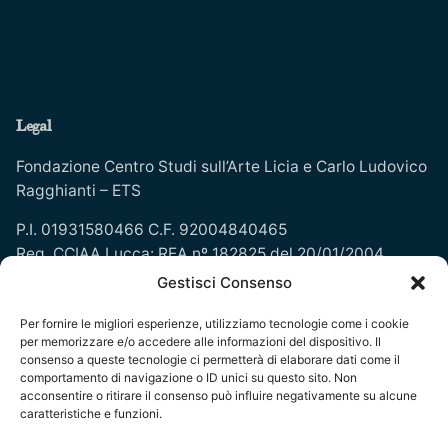
Legal
Fondazione Centro Studi sull’Arte Licia e Carlo Ludovico
Ragghianti – ETS
P.I. 01931580466 C.F. 92004840465
Reg. CCIAA Lucca: REA nº 182825 del 20/01/2004
Reg.Imprese: nr. 1917/00 del 30/01/2004
Gestisci Consenso
Per fornire le migliori esperienze, utilizziamo tecnologie come i cookie
Indirizzi
per memorizzare e/o accedere alle informazioni del dispositivo. Il
consenso a queste tecnologie ci permetterà di elaborare dati come il
Complesso monumentale di San Micheletto, Via San
comportamento di navigazione o ID unici su questo sito. Non
acconsentire o ritirare il consenso può influire negativamente su alcune
Micheletto, 3
caratteristiche e funzioni.
55100 Lucca - tel. 0583 467205