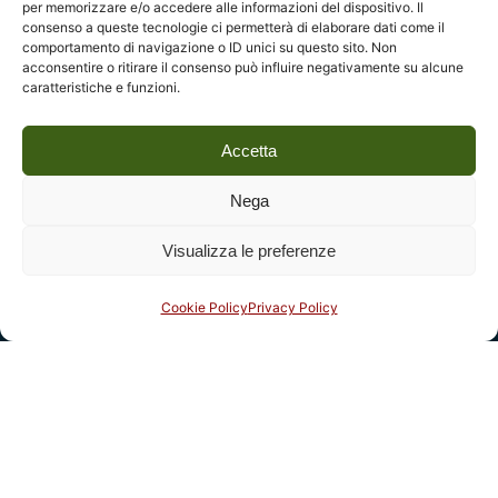
per memorizzare e/o accedere alle informazioni del dispositivo. Il
consenso a queste tecnologie ci permetterà di elaborare dati come il
P.I. 01931580466 C.F. 92004840465
comportamento di navigazione o ID unici su questo sito. Non
Reg. CCIAA Lucca: REA nº 182825 del 20/01/2004
acconsentire o ritirare il consenso può influire negativamente su alcune
Reg.Imprese: nr. 1917/00 del 30/01/2004
caratteristiche e funzioni.
Accetta
Indirizzi
Complesso monumentale di San Micheletto, Via San
Nega
Micheletto, 3
€
12,00
55100 Lucca - tel. 0583 467205
Visualizza le preferenze
Aggiungi al carrello
email:
Cataloghi di mostre
Cookie Policy
Privacy Policy
info@fondazioneragghianti.it
(per utenti senza posta
certificata)
fondazioneragghianti@pcert.postecert.it
(solo utenti
con posta certificata)
Fatturazione elettronica: clicca qui