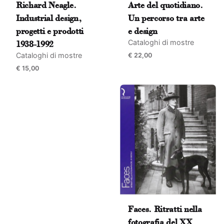
Richard Neagle.
Arte del quotidiano.
Industrial design,
Un percorso tra arte
progetti e prodotti
e design
Cataloghi di mostre
1938-1992
Cataloghi di mostre
€
22,00
€
15,00
Name
*
Email
*
Submit Review
Faces. Ritratti nella
fotografia del XX