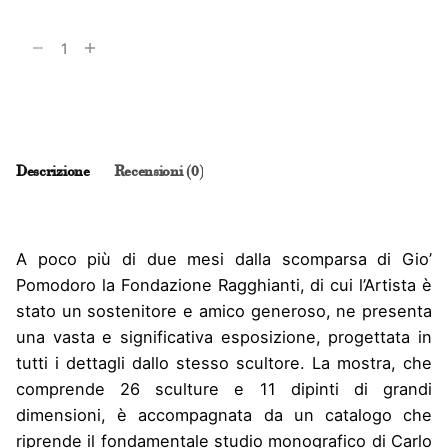
Gio’
Pomodoro
1930-
Aggiungi al carrello
2002.
Un
omaggio
Descrizione
Recensioni (0)
della
Fondazione
Ragghianti
quantità
A poco più di due mesi dalla scomparsa di Gio’
Pomodoro la Fondazione Ragghianti, di cui l’Artista è
stato un sostenitore e amico generoso, ne presenta
una vasta e significativa esposizione, progettata in
tutti i dettagli dallo stesso scultore. La mostra, che
comprende 26 sculture e 11 dipinti di grandi
dimensioni, è accompagnata da un catalogo che
riprende il fondamentale studio monografico di Carlo