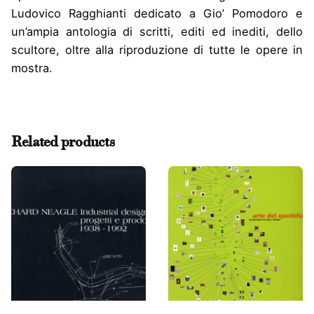
Ludovico Ragghianti dedicato a Gio’ Pomodoro e
un’ampia antologia di scritti, editi ed inediti, dello
scultore, oltre alla riproduzione di tutte le opere in
mostra.
Reviews
There are no reviews yet.
Related products
Be the first to review “Gio’ Pomodoro 1930-2002.
Un omaggio della Fondazione Ragghianti”
Il tuo indirizzo email non sarà pubblicato.
I campi
obbligatori sono contrassegnati
*
Rate this product:
Your review