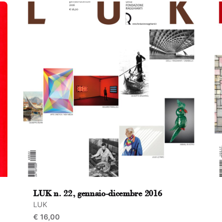
LUK n. 22, gennaio-dicembre 2016
LUK
€
16,00