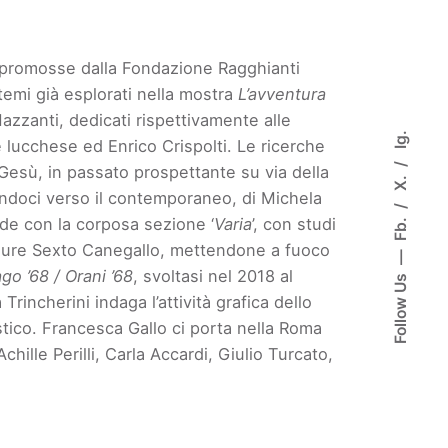
ve promosse dalla Fondazione Ragghianti
temi già esplorati nella mostra
L’avventura
Mazzanti, dedicati rispettivamente alle
Ig.
e lucchese ed Enrico Crispolti. Le ricerche
 Gesù, in passato prospettante su via della
X.
andoci verso il contemporaneo, di Michela
Fb.
iude con la corposa sezione ‘
Varia
’, con studi
a ligure Sexto Canegallo, mettendone a fuoco
go ’68 / Orani ’68
, svoltasi nel 2018 al
Follow Us
incherini indaga l’attività grafica dello
tico. Francesca Gallo ci porta nella Roma
hille Perilli, Carla Accardi, Giulio Turcato,