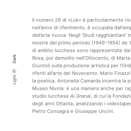
Il numero 26 di «Luk» è particolarmente ric
nell’anno di riferimento, è occupata dall’a
dell’arte nuova
. Negli ‘Studi ragghiantiani’
mostre del primo periodo (1949-1954) de ‘La 
di ambito lucchese sono rappresentate dai s
Dark
Rosa, poi demolito nell’Ottocento, di Marta
Giuntoli sulla produzione artistica per l’Or
riferiti all’arte del Novecento. Mario Finaz
Light
Light
Dark
la poetica. Antonella Camarda incentra la p
Museo Nivola: è una maniera anche per ragion
studio lucchese
Ai Granai
, di cui la Fonda
degli anni Ottanta, analizzando i
videotape
Pietro Consagra e Giuseppe Uncini.