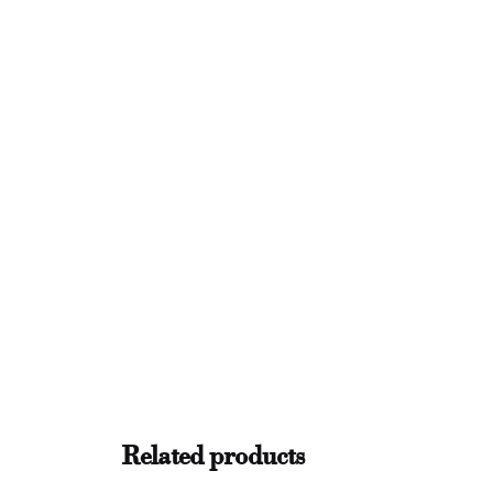
Be the first to review “LUK n. 26, g
Il tuo indirizzo email non sarà pubblicato.
I ca
Rate this product:
Your review
Name
*
Related products