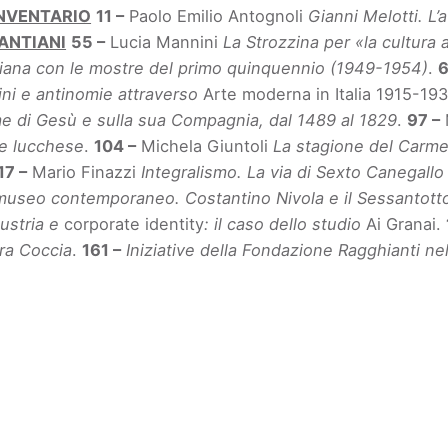
NVENTARIO
11 –
Paolo Emilio Antognoli
Gianni Melotti. L
ANTIANI
55 –
Lucia Mannini
La Strozzina per «la cultura 
italiana con le mostre del primo quinquennio (1949-1954)
.
6
dini e antinomie attraverso
Arte moderna in Italia 1915-19
ome di Gesù e sulla sua Compagnia, dal 1489 al 1829
.
97 –
re lucchese
.
104 –
Michela Giuntoli
La stagione del Carmel
17 –
Mario Finazzi
Integralismo. La via di Sexto Canegallo 
 museo contemporaneo. Costantino Nivola e il Sessantotto
dustria e
corporate identity
: il caso dello studio
Ai Granai.
ra Coccia
.
161 –
Iniziative della Fondazione Ragghianti ne