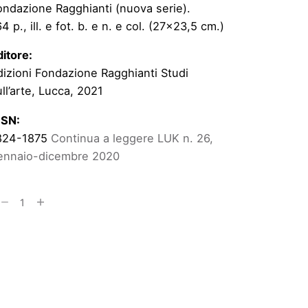
ondazione Ragghianti (nuova serie).
4 p., ill. e fot. b. e n. e col. (27×23,5 cm.)
ditore:
dizioni Fondazione Ragghianti Studi
ll’arte, Lucca, 2021
SSN:
824-1875
Continua a leggere
LUK n. 26,
ennaio-dicembre 2020
UK
Aggiungi al carrello
,
nnaio-
cembre
020
antità