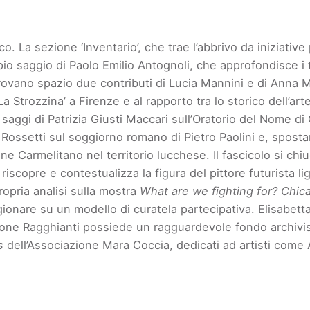
co. La sezione ‘Inventario’, che trae l’abbrivo da iniziati
mpio saggio di Paolo Emilio Antognoli, che approfondisce i 
 trovano spazio due contributi di Lucia Mannini e di Anna 
Strozzina’ a Firenze e al rapporto tra lo storico dell’art
aggi di Patrizia Giusti Maccari sull’Oratorio del Nome di
 Rossetti sul soggiorno romano di Pietro Paolini e, spost
dine Carmelitano nel territorio lucchese. Il fascicolo si ch
zi riscopre e contestualizza la figura del pittore futurist
ropria analisi sulla mostra
What are we fighting for? Chica
are su un modello di curatela partecipativa. Elisabetta Tr
zione Ragghianti possiede un ragguardevole fondo archivis
s
dell’Associazione Mara Coccia, dedicati ad artisti come Ac