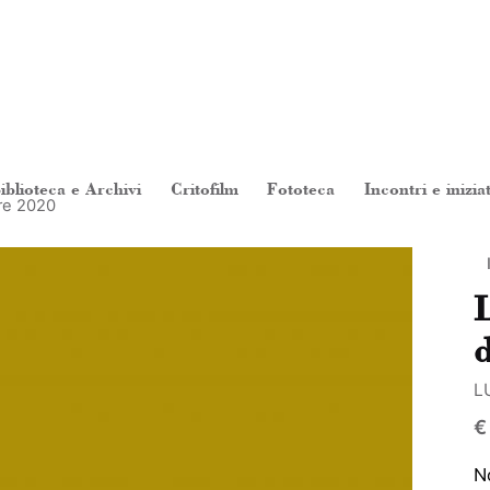
iblioteca e Archivi
Critofilm
Fototeca
Incontri e inizia
re 2020
L
d
L
€
No