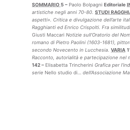
SOMMARIO
5 –
Paolo Bolpagni
Editoriale
I
artistiche negli anni 70-80
.
STUDI RAGGHI
aspetti». Critica e divulgazione dell’arte 
Ragghianti ed Enrico Crispolti. Fra similitu
Giusti Maccari
Notizie sull’Oratorio del N
romano di Pietro Paolini (1603-1681), pitto
secondo Novecento in Lucchesia
.
VARIA
1
Racconto, autorialità e partecipazione nel
142 –
Elisabetta Trincherini
Grafica per l’in
serie
Nello studio di…
dell’Associazione Ma
Reviews
There are no reviews yet.