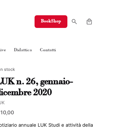
0
BookShop
tive
Didattica
Contatti
In stock
UK n. 26, gennaio-
icembre 2020
UK
10,00
tiziario annuale LUK Studi e attività della