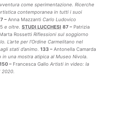
’avventura come sperimentazione. Ricerche
artistica contemporanea in tutti i suoi
7 –
Anna Mazzanti
Carlo Ludovico
35
e oltre
.
STUDI LUCCHESI
87 –
Patrizia
Marta Rossetti
Riflessioni sul soggiorno
o. L’arte per l’Ordine Carmelitano nel
agli stati d’animo
.
133 –
Antonella Camarda
 in una mostra atipica al Museo Nivola
.
150 –
Francesca Gallo
Artisti in video: la
l 2020
.