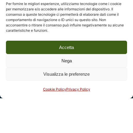
Per fornire le migliori esperienze, utilizziamo tecnologie come i cookie
Fondazione Centro Studi sull’Arte Licia e Carlo Ludovico
per memorizzare e/o accedere alle informazioni del dispositivo. Il
Ragghianti – ETS
consenso a queste tecnologie ci permetterà di elaborare dati come il
comportamento di navigazione o ID unici su questo sito. Non
P.I. 01931580466 C.F. 92004840465
acconsentire o ritirare il consenso può influire negativamente su alcune
caratteristiche e funzioni.
Reg. CCIAA Lucca: REA nº 182825 del 20/01/2004
Reg.Imprese: nr. 1917/00 del 30/01/2004
Accetta
Indirizzi
Nega
Complesso monumentale di San Micheletto, Via San
Visualizza le preferenze
Micheletto, 3
55100 Lucca - tel. 0583 467205
Cookie Policy
Privacy Policy
email:
info@fondazioneragghianti.it
(per utenti senza posta
certificata)
fondazioneragghianti@pcert.postecert.it
(solo utenti
con posta certificata)