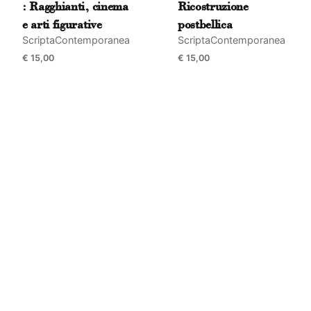
: Ragghianti, cinema
Ricostruzione
e arti figurative
postbellica
ScriptaContemporanea
ScriptaContemporanea
€
15,00
€
15,00
Name
*
Email
*
Submit Review