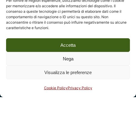
Per fornire le migliori esperienze, utilizziamo tecnologie come i cookie
per memorizzare e/o accedere alle informazioni del dispositivo. Il
consenso a queste tecnologie ci permetterà di elaborare dati come il
Legal
comportamento di navigazione o ID unici su questo sito. Non
acconsentire o ritirare il consenso può influire negativamente su alcune
Fondazione Centro Studi sull’Arte Licia e Carlo Ludovico
caratteristiche e funzioni.
Ragghianti – ETS
P.I. 01931580466 C.F. 92004840465
Accetta
Reg. CCIAA Lucca: REA nº 182825 del 20/01/2004
Nega
Reg.Imprese: nr. 1917/00 del 30/01/2004
€
18,00
Aggiungi al carrello
Visualizza le preferenze
Indirizzi
Cookie Policy
Privacy Policy
ScriptaContemporanea
Complesso monumentale di San Micheletto, Via San
Micheletto, 3
55100 Lucca - tel. 0583 467205
email:
info@fondazioneragghianti.it
(per utenti senza posta
certificata)