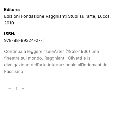
Editore:
Edizioni Fondazione Ragghianti Studi sull’arte, Lucca,
2010
ISBN:
978-88-89324-27-1
Continua a leggere
“seleArte” (1952-1966) una
finestra sul mondo. Ragghianti, Olivetti e la
divulgazione dell’arte internazionale all’indomani del
Fascismo
"seleArte"
(1952-
1966)
Aggiungi al carrello
una
finestra