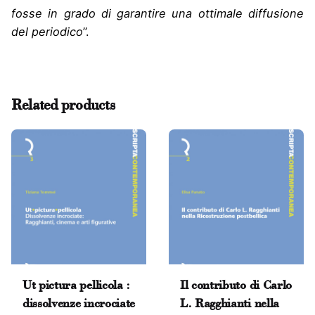
fosse in grado di garantire una ottimale diffusione
del periodico
”.
Reviews
There are no reviews yet.
Related products
Be the first to review ““seleArte” (1952-1966) una
finestra sul mondo. Ragghianti, Olivetti e la
divulgazione dell’arte internazionale all’indomani
del Fascismo”
Il tuo indirizzo email non sarà pubblicato.
I campi
obbligatori sono contrassegnati
*
Rate this product:
Ut pictura pellicola :
Il contributo di Carlo
Your review
dissolvenze incrociate
L. Ragghianti nella