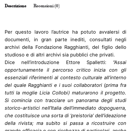
sul
Descrizione
Recensioni (0)
mondo.
Ragghianti,
Olivetti
e
Per questo lavoro l’autrice ha potuto avvalersi di
la
documenti, in gran parte inediti, consultati negli
divulgazione
archivi della Fondazione Ragghianti, del figlio dello
dell'arte
internazionale
studioso e di altri archivi sia pubblici che privati.
all'indomani
Dice nell’introduzione Ettore Spalletti:
“Assai
del
opportunamente il percorso critico inizia con gli
Fascismo
essenziali riferimenti al contesto culturale all’interno
quantità
del quale Ragghianti e i suoi collaboratori (prima fra
tutti la moglie Licia Collobi) maturarono il progetto.
Si comincia con tracciare un panorama degli studi
storico-artistici nell’Italia dell’immediato dopoguerra,
che costituisce una sorta di ‘preistoria’ dell’ideazione
della rivista; ma subito si passa a ricostruire con
grande efficacia e con ricchezza di particolari, anche