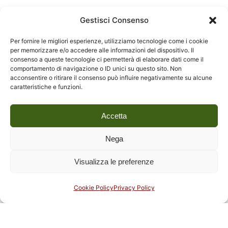
8 Aprile 2021
Gestisci Consenso
Archivio Pier Carlo Santini
Per fornire le migliori esperienze, utilizziamo tecnologie come i cookie
Pier Carlo Santini (Lucca, 20 aprile 1924 – Lucca,
per memorizzare e/o accedere alle informazioni del dispositivo. Il
28 giugno 1993),…
Continua a leggere
Archivio
consenso a queste tecnologie ci permetterà di elaborare dati come il
comportamento di navigazione o ID unici su questo sito. Non
Pier Carlo Santini
acconsentire o ritirare il consenso può influire negativamente su alcune
caratteristiche e funzioni.
Archivi
Read More
Accetta
Nega
Visualizza le preferenze
Cookie Policy
Privacy Policy